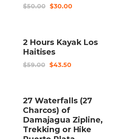
El
El
$
50.00
$
30.00
preu
preu
original
actual
era:
és:
$50.00.
$30.00.
SALE
2 Hours Kayak Los
AFEGEIX A LA CISTELLA
Haitises
El
El
$
59.00
$
43.50
preu
preu
original
actual
era:
és:
$59.00.
$43.50.
SALE
27 Waterfalls (27
AFEGEIX A LA CISTELLA
Charcos) of
Damajagua Zipline,
Trekking or Hike