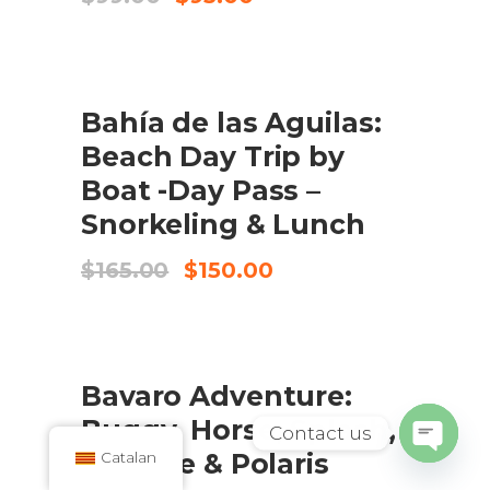
preu
preu
original
actual
era:
és:
$99.00.
$95.00.
SALE
Bahía de las Aguilas:
AFEGEIX A LA CISTELLA
Beach Day Trip by
Boat -Day Pass –
Snorkeling & Lunch
El
El
$
165.00
$
150.00
preu
preu
original
actual
era:
és:
$165.00.
$150.00.
Bavaro Adventure:
CHECK AVAILABILITY
Buggy, Horse, Splash,
Contact us
Zip Line & Polaris
Catalan
Open
chaty