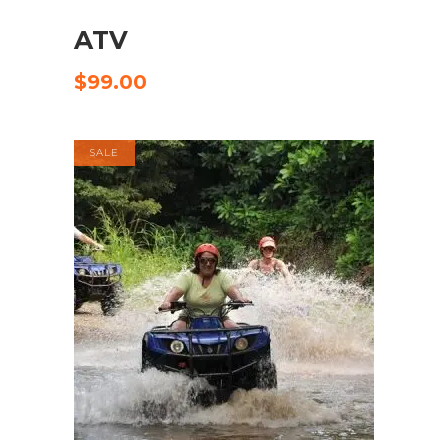
ATV
CHECK AVAILABILITY
$
99.00
SALE
AFEGEIX A LA CISTELLA