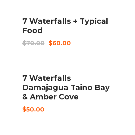
era:
és:
$65.00.
$52.00.
SALE
7 Waterfalls + Typical
COMPRA EL PRODUCTE
Food
El
El
$
70.00
$
60.00
preu
preu
original
actual
era:
és:
$70.00.
$60.00.
7 Waterfalls
CHECK AVAILABILITY
Damajagua Taino Bay
& Amber Cove
$
50.00