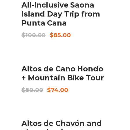
All-Inclusive Saona
BOOK HERE
Island Day Trip from
Punta Cana
El
El
$
100.00
$
85.00
preu
preu
original
actual
era:
és:
$100.00.
$85.00.
SALE
Altos de Cano Hondo
AFEGEIX A LA CISTELLA
+ Mountain Bike Tour
El
El
$
80.00
$
74.00
preu
preu
original
actual
era:
és:
$80.00.
$74.00.
Altos de Chavón and
CHECK AVAILABILITY