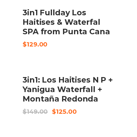
3in1 Fullday Los
CHECK AVAILABILITY
Haitises & Waterfal
SPA from Punta Cana
$
129.00
SALE
3in1: Los Haitises N P +
BOOK IN 125 USD P/P
Yanigua Waterfall +
Montaña Redonda
El
El
$
149.00
$
125.00
preu
preu
original
actual
era:
és:
$149.00.
$125.00.