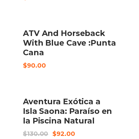
ATV And Horseback
CHECK AVAILABILITY
With Blue Cave :Punta
Cana
$
90.00
SALE
Aventura Exótica a
CHECK AVAILABILITY
Isla Saona: Paraíso en
la Piscina Natural
El
El
$
130.00
$
92.00