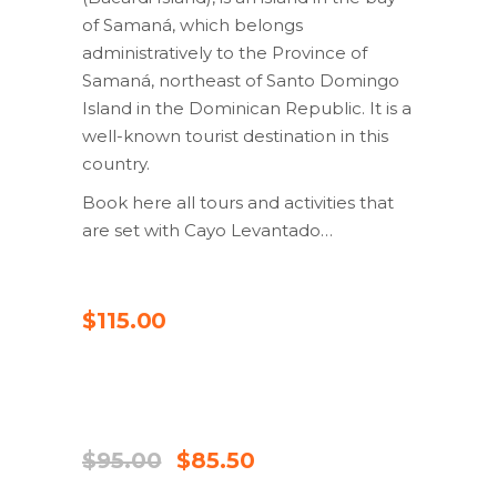
of Samaná, which belongs
administratively to the Province of
Samaná, northeast of Santo Domingo
Island in the Dominican Republic. It is a
well-known tourist destination in this
country.
Book here all tours and activities that
are set with Cayo Levantado…
CHECK AVAILABILITY
$
115.00
SALE
CHECK AVAILABILITY
El
El
$
95.00
$
85.50
preu
preu