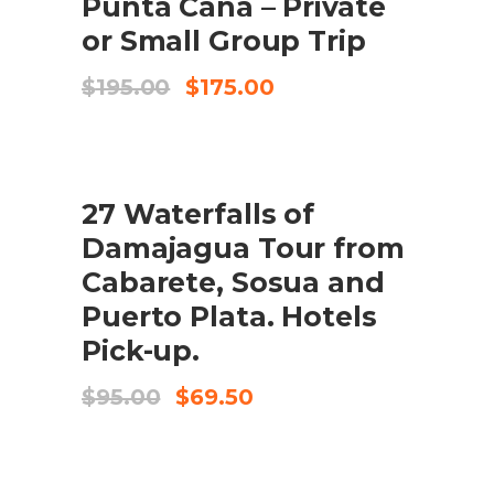
Punta Cana – Private
or Small Group Trip
El
El
$
195.00
$
175.00
preu
preu
original
actual
era:
és:
$195.00.
$175.00.
SALE
27 Waterfalls of
AFEGEIX A LA CISTELLA
Damajagua Tour from
Cabarete, Sosua and
Puerto Plata. Hotels
Pick-up.
El
El
$
95.00
$
69.50
preu
preu
original
actual
era:
és:
$95.00.
$69.50.