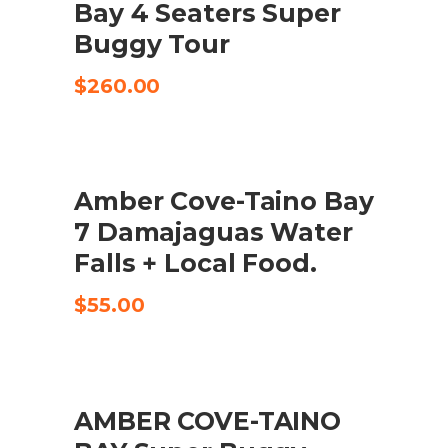
Bay 4 Seaters Super
Buggy Tour
$
260.00
Amber Cove-Taino Bay
CHECK AVAILABILITY
7 Damajaguas Water
Falls + Local Food.
$
55.00
AMBER COVE-TAINO
CHECK AVAILABILITY