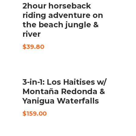
2hour horseback
CHECK AVAILABILITY
riding adventure on
the beach jungle &
river
$
39.80
3-in-1: Los Haitises w/
CHECK AVAILABILITY
Montaña Redonda &
Yanigua Waterfalls
$
159.00