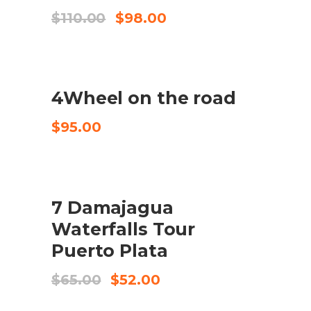
El
El
$
110.00
$
98.00
preu
preu
original
actual
era:
és:
$110.00.
$98.00.
4Wheel on the road
CHECK AVAILABILITY
$
95.00
SALE
7 Damajagua
COMPRA EL PRODUCTE
Waterfalls Tour
Puerto Plata
El
El
$
65.00
$
52.00
preu
preu
original
actual