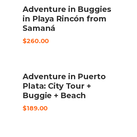
Adventure in Buggies
CHECK AVAILABILITY
in Playa Rincón from
Samaná
$
260.00
Adventure in Puerto
CHECK AVAILABILITY
Plata: City Tour +
Buggie + Beach
$
189.00
SALE