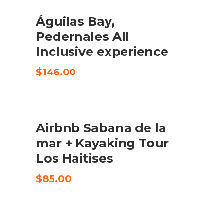
Águilas Bay,
CHECK AVAILABILITY
Pedernales All
Inclusive experience
$
146.00
Airbnb Sabana de la
CHECK AVAILABILITY
mar + Kayaking Tour
Los Haitises
$
85.00