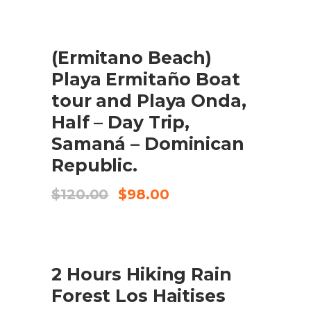
original
actual
era:
és:
$95.00.
$85.50.
SALE
(Ermitano Beach)
AFEGEIX A LA CISTELLA
Playa Ermitaño Boat
tour and Playa Onda,
Half – Day Trip,
Samaná – Dominican
Republic.
El
El
$
120.00
$
98.00
preu
preu
original
actual
era:
és:
$120.00.
$98.00.
SALE
2 Hours Hiking Rain
AFEGEIX A LA CISTELLA
Forest Los Haitises