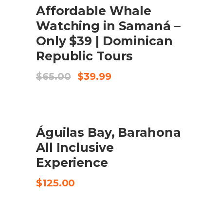
Affordable Whale
COMPRA EL PRODUCTE
Watching in Samaná –
Only $39 | Dominican
Republic Tours
El
El
$
65.00
$
39.99
preu
preu
original
actual
era:
és:
$65.00.
$39.99.
Águilas Bay, Barahona
CHECK AVAILABILITY
All Inclusive
Experience
$
125.00