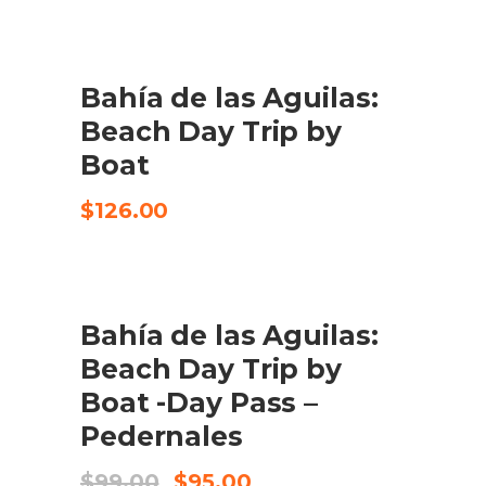
Bahía de las Aguilas:
CHECK AVAILABILITY
Beach Day Trip by
Boat
$
126.00
SALE
Bahía de las Aguilas:
AFEGEIX A LA CISTELLA
Beach Day Trip by
Boat -Day Pass –
Pedernales
El
El
$
99.00
$
95.00