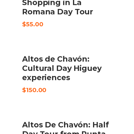
Shopping in La
Romana Day Tour
$
55.00
Altos de Chavón:
CHECK AVAILABILITY
Cultural Day Higuey
experiences
$
150.00
Altos De Chavón: Half
CHECK AVAILABILITY
Day Tour from Punta