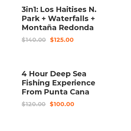
SALE
3in1: Los Haitises N.
CHECK AVAILABILITY
Park + Waterfalls +
Montaña Redonda
El
El
$
140.00
$
125.00
preu
preu
original
actual
era:
és:
$140.00.
$125.00.
SALE
4 Hour Deep Sea
COMPRA EL PRODUCTE
Fishing Experience
From Punta Cana
El
El
$
120.00
$
100.00
preu
preu
original
actual
era:
és:
$120.00.
$100.00.
SALE