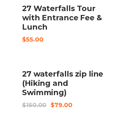
27 Waterfalls Tour
CHECK AVAILABILITY
with Entrance Fee &
Lunch
$
55.00
SALE
27 waterfalls zip line
AFEGEIX A LA CISTELLA
(Hiking and
Swimming)
El
El
$
150.00
$
79.00
preu
preu
original
actual
era:
és:
$150.00.
$79.00.