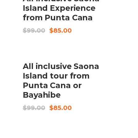
Island Experience
from Punta Cana
El
El
$
99.00
$
85.00
preu
preu
original
actual
era:
és:
$99.00.
$85.00.
SALE
All inclusive Saona
BOOK HERE
Island tour from
Punta Cana or
Bayahibe
El
El
$
99.00
$
85.00
preu
preu
original
actual
era:
és:
$99.00.
$85.00.
SALE