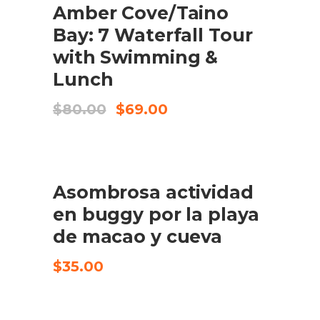
Amber Cove/Taino
Bay: 7 Waterfall Tour
with Swimming &
Lunch
El
El
$
80.00
$
69.00
preu
preu
original
actual
era:
és:
$80.00.
$69.00.
Asombrosa actividad
COMPRA EL PRODUCTE
en buggy por la playa
de macao y cueva
$
35.00