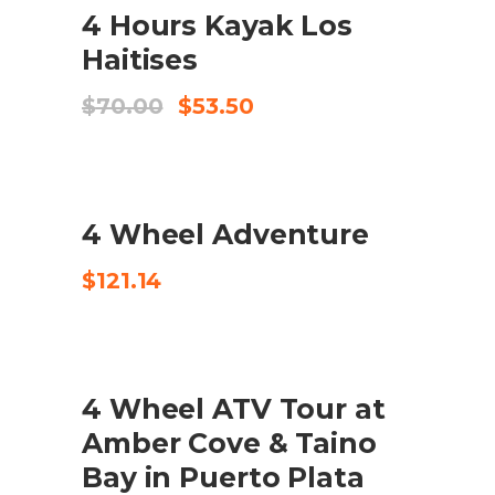
4 Hours Kayak Los
AFEGEIX A LA CISTELLA
Haitises
El
El
$
70.00
$
53.50
preu
preu
original
actual
era:
és:
$70.00.
$53.50.
4 Wheel Adventure
CHECK AVAILABILITY
$
121.14
SALE
4 Wheel ATV Tour at
COMPRA EL PRODUCTE
Amber Cove & Taino
Bay in Puerto Plata