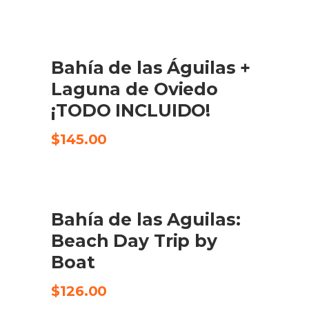
preu
preu
original
actual
era:
és:
$130.00.
$92.00.
Bahía de las Águilas +
CHECK AVAILABILITY
Laguna de Oviedo
¡TODO INCLUIDO!
$
145.00
Bahía de las Aguilas:
CHECK AVAILABILITY
Beach Day Trip by
Boat
$
126.00