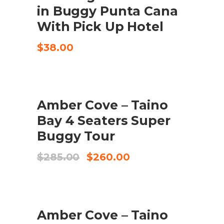
in Buggy Punta Cana
With Pick Up Hotel
$
38.00
SALE
Amber Cove – Taino
COMPRA EL PRODUCTE
Bay 4 Seaters Super
Buggy Tour
El
El
$
285.00
$
260.00
preu
preu
original
actual
era:
és:
$285.00.
$260.00.
Amber Cove – Taino
AFEGEIX A LA CISTELLA