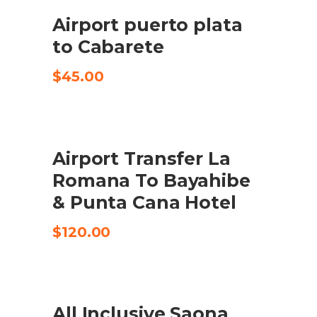
Airport puerto plata
COMPRA EL PRODUCTE
to Cabarete
$
45.00
Airport Transfer La
CHECK AVAILABILITY
Romana To Bayahibe
& Punta Cana Hotel
$
120.00
SALE
All Inclusive Saona
BOOK HERE