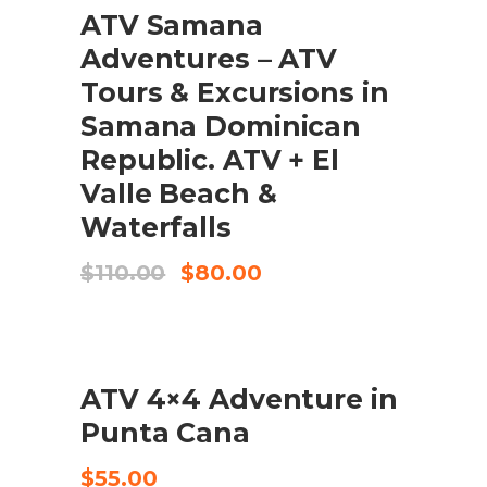
ATV Samana
Adventures – ATV
Tours & Excursions in
Samana Dominican
Republic. ATV + El
Valle Beach &
Waterfalls
El
El
$
110.00
$
80.00
preu
preu
original
actual
era:
és:
$110.00.
$80.00.
ATV 4×4 Adventure in
CHECK AVAILABILITY
Punta Cana
$
55.00