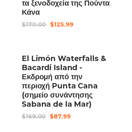
τα ξενοδοχεία της Πούντα
Κάνα
Original
Η
$
170.00
$
125.99
price
τρέχουσα
was:
τιμή
$170.00.
είναι:
$125.99.
ΠΩΛΗΣΗ
El Limón Waterfalls &
ΠΡΟΣΘΉΚΗ ΣΤΟ ΚΑΛΆΘΙ
Bacardi Island -
Εκδρομή από την
περιοχή Punta Cana
(σημείο συνάντησης
Sabana de la Mar)
Original
Η
$
169.00
$
87.99
price
τρέχουσα
was:
τιμή