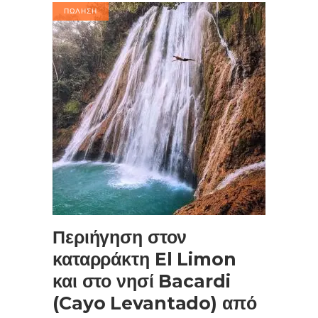
$125.00.
είναι:
ΠΩΛΗΣΗ
$95.00.
ΠΡΟΣΘΉΚΗ ΣΤΟ ΚΑΛΆΘΙ
Περιήγηση στον
καταρράκτη El Limon
και στο νησί Bacardi
(Cayo Levantado) από