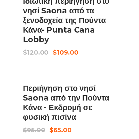
Ιδιωτική περιήγηση στο
ΠΡΟΣΘΉΚΗ ΣΤΟ ΚΑΛΆΘΙ
νησί Saona από τα
ξενοδοχεία της Πούντα
Κάνα- Punta Cana
Lobby
Original
Η
$
120.00
$
109.00
price
τρέχουσα
was:
τιμή
$120.00.
είναι:
$109.00.
ΠΩΛΗΣΗ
Περιήγηση στο νησί
CHECK AVAILABILITY
Saona από την Πούντα
Κάνα - Εκδρομή σε
φυσική πισίνα
Original
Η
$
95.00
$
65.00
price
τρέχουσα