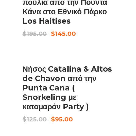
πουλιά από την Πούντα
Κάνα στο Εθνικό Πάρκο
Los Haitises
Original
Η
$
195.00
$
145.00
price
τρέχουσα
was:
τιμή
$195.00.
είναι:
$145.00.
ΠΩΛΗΣΗ
Νήσος Catalina & Altos
ΠΡΟΣΘΉΚΗ ΣΤΟ ΚΑΛΆΘΙ
de Chavon από την
Punta Cana (
Snorkeling με
καταμαράν Party )
Original
Η
$
125.00
$
95.00
price
τρέχουσα
was:
τιμή