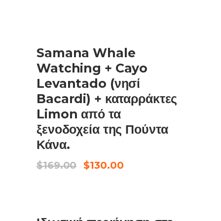
price
τρέχουσα
was:
τιμή
$170.00.
είναι:
$125.00.
ΠΩΛΗΣΗ
Samana Whale
ΠΡΟΣΘΉΚΗ ΣΤΟ ΚΑΛΆΘΙ
Watching + Cayo
Levantado (νησί
Bacardi) + καταρράκτες
Limon από τα
ξενοδοχεία της Πούντα
Κάνα.
Original
Η
$
169.00
$
130.00
price
τρέχουσα
was:
τιμή
$169.00.
είναι:
$130.00.
ΠΩΛΗΣΗ