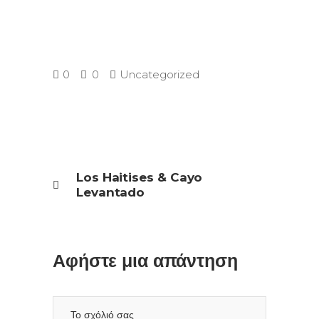
was:
τιμή
$95.00.
είναι:
$65.00.
0
0
Uncategorized
Los Haitises & Cayo
Levantado
Αφήστε μια απάντηση