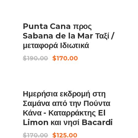
was:
τιμή
$59.00.
είναι:
$50.00.
ΠΩΛΗΣΗ
Punta Cana προς
ΠΡΟΣΘΉΚΗ ΣΤΟ ΚΑΛΆΘΙ
Sabana de la Mar Ταξί /
μεταφορά Ιδιωτικά
Original
Η
$
190.00
$
170.00
price
τρέχουσα
was:
τιμή
$190.00.
είναι:
$170.00.
ΠΩΛΗΣΗ
Ημερήσια εκδρομή στη
ΑΓΟΡΆ ΠΡΟΪΌΝΤΟΣ
Σαμάνα από την Πούντα
Κάνα - Καταρράκτης El
Limon και νησί Bacardi
Original
Η
$
170.00
$
125.00