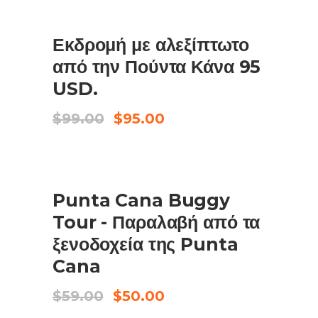
$169.00.
είναι:
$87.99.
ΠΩΛΗΣΗ
Εκδρομή με αλεξίπτωτο
ΠΡΟΣΘΉΚΗ ΣΤΟ ΚΑΛΆΘΙ
από την Πούντα Κάνα 95
USD.
Original
Η
$
99.00
$
95.00
price
τρέχουσα
was:
τιμή
$99.00.
είναι:
$95.00.
ΠΩΛΗΣΗ
Punta Cana Buggy
ΠΡΟΣΘΉΚΗ ΣΤΟ ΚΑΛΆΘΙ
Tour - Παραλαβή από τα
ξενοδοχεία της Punta
Cana
Original
Η
$
59.00
$
50.00
price
τρέχουσα