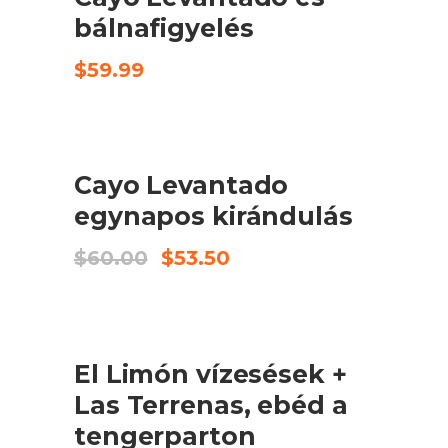
bálnafigyelés
$
59.99
ELADÓ
KOSÁRBA TESZEM
Cayo Levantado
egynapos kirándulás
Original
Current
$
60.00
$
53.50
price
price
was:
is:
$60.00.
$53.50.
ELADÓ
KOSÁRBA TESZEM
El Limón vízesések +
Las Terrenas, ebéd a
tengerparton