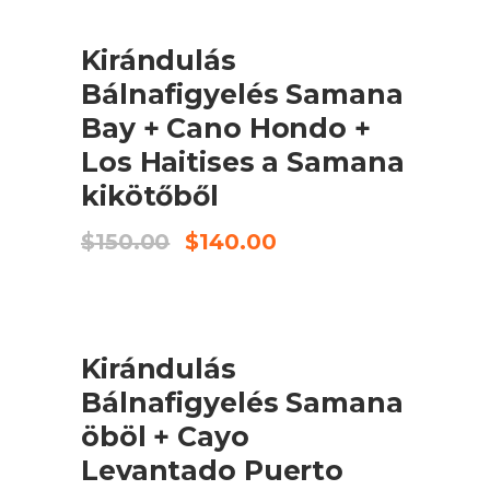
ELADÓ
KOSÁRBA TESZEM
Kirándulás
Bálnafigyelés Samana
Bay + Cano Hondo +
Los Haitises a Samana
kikötőből
Original
Current
$
150.00
$
140.00
price
price
was:
is:
$150.00.
$140.00.
ELADÓ
KOSÁRBA TESZEM
Kirándulás
Bálnafigyelés Samana
öböl + Cayo
Levantado Puerto