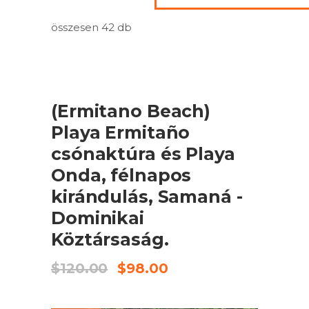
összesen 42 db
ELADÓ
KOSÁRBA TESZEM
(Ermitano Beach)
Playa Ermitaño
csónaktúra és Playa
Onda, félnapos
kirándulás, Samaná -
Dominikai
Köztársaság.
Original
Current
$
120.00
$
98.00
price
price
was:
is:
$120.00.
$98.00.