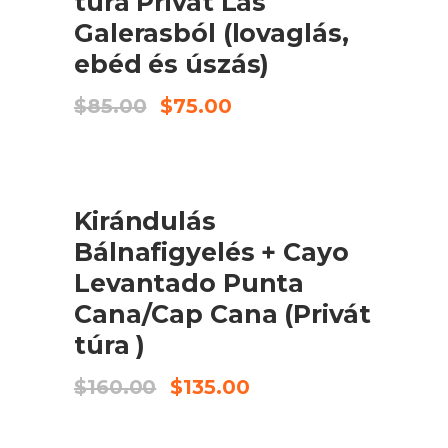
túra Privát Las
Galerasból (lovaglás,
ebéd és úszás)
Original
Current
$
85.00
$
75.00
price
price
was:
is:
$85.00.
$75.00.
ELADÓ
KOSÁRBA TESZEM
Kirándulás
Bálnafigyelés + Cayo
Levantado Punta
Cana/Cap Cana (Privát
túra )
Original
Current
$
160.00
$
135.00
price
price
was:
is:
$160.00.
$135.00.