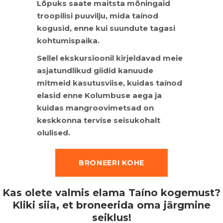
Lõpuks saate maitsta mõningaid
troopilisi puuvilju, mida taínod
kogusid, enne kui suundute tagasi
kohtumispaika.
Sellel ekskursioonil kirjeldavad meie
asjatundlikud giidid kanuude
mitmeid kasutusviise, kuidas taínod
elasid enne Kolumbuse aega ja
kuidas mangroovimetsad on
keskkonna tervise seisukohalt
olulised.
BRONEERI KOHE
Kas olete valmis elama Taíno kogemust?
Kliki siia, et broneerida oma järgmine
seiklus!