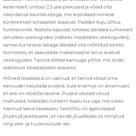
keskmiselt umbes 2,5 jala pikkused ja võisid olla
nikerdatud kaunistustega, mis kirjeldasid inimese
konkreetset sotsiaalset staatust. Paddeli kuju sõltus
funktsioonist. Näiteks kasutati lühikesi labidaid suhteliselt
rahulikes veekogudes (näiteks madalates veekogudes),
samas kui terava labaga labidad olid mõeldud kiireks
löömiseks, et saavutada maksimaalne kiirus avatud
veekogudes. Taínod sõitsid kanuuga põlvili, mis andis
stabiilsust ebastabiilses avavees.
Mõned teadlased on väitnud, et tainod võisid oma
kanuudel kasutada purjeid, kuid enamus on arvamusel,
et see on ebatõenäoline. Purjed oleksid olnud
mahukad, tekitades rohkem kaalu kui vaja, mis oleks
häirinud laeva tasakaalu. Seetõttu on ajaloolased
jõudnud järeldusele, et nende jõuallikaks oli inimjõud
ning vee- ja tuulevoolude abi.