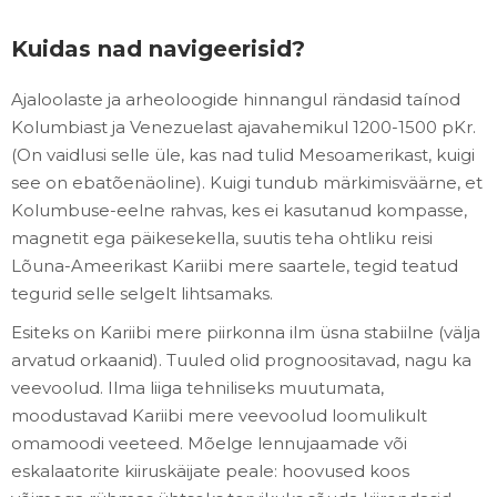
Kuidas nad navigeerisid?
Ajaloolaste ja arheoloogide hinnangul rändasid taínod
Kolumbiast ja Venezuelast ajavahemikul 1200-1500 pKr.
(On vaidlusi selle üle, kas nad tulid Mesoamerikast, kuigi
see on ebatõenäoline). Kuigi tundub märkimisväärne, et
Kolumbuse-eelne rahvas, kes ei kasutanud kompasse,
magnetit ega päikesekella, suutis teha ohtliku reisi
Lõuna-Ameerikast Kariibi mere saartele, tegid teatud
tegurid selle selgelt lihtsamaks.
Esiteks on Kariibi mere piirkonna ilm üsna stabiilne (välja
arvatud orkaanid). Tuuled olid prognoositavad, nagu ka
veevoolud. Ilma liiga tehniliseks muutumata,
moodustavad Kariibi mere veevoolud loomulikult
omamoodi veeteed. Mõelge lennujaamade või
eskalaatorite kiiruskäijate peale: hoovused koos