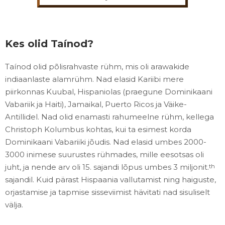
Kes olid Taínod?
Taínod olid põlisrahvaste rühm, mis oli arawakide
indiaanlaste alamrühm. Nad elasid Kariibi mere
piirkonnas Kuubal, Hispaniolas (praegune Dominikaani
Vabariik ja Haiti), Jamaikal, Puerto Ricos ja Väike-
Antillidel. Nad olid enamasti rahumeelne rühm, kellega
Christoph Kolumbus kohtas, kui ta esimest korda
Dominikaani Vabariiki jõudis. Nad elasid umbes 2000-
3000 inimese suurustes rühmades, mille eesotsas oli
juht, ja nende arv oli 15. sajandi lõpus umbes 3 miljonit.
th
sajandil. Kuid pärast Hispaania vallutamist ning haiguste,
orjastamise ja tapmise sisseviimist hävitati nad sisuliselt
välja.