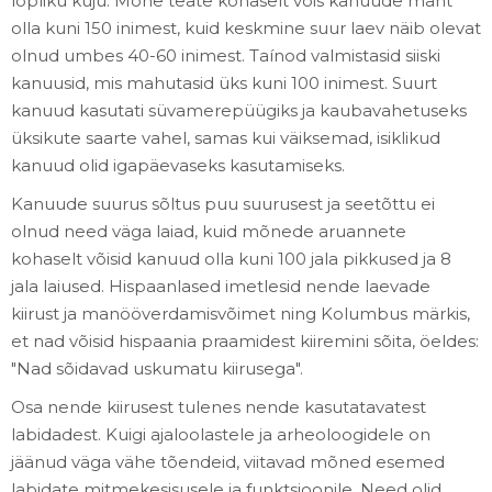
lõpliku kuju. Mõne teate kohaselt võis kanuude maht
olla kuni 150 inimest, kuid keskmine suur laev näib olevat
olnud umbes 40-60 inimest. Taínod valmistasid siiski
kanuusid, mis mahutasid üks kuni 100 inimest. Suurt
kanuud kasutati süvamerepüügiks ja kaubavahetuseks
üksikute saarte vahel, samas kui väiksemad, isiklikud
kanuud olid igapäevaseks kasutamiseks.
Kanuude suurus sõltus puu suurusest ja seetõttu ei
olnud need väga laiad, kuid mõnede aruannete
kohaselt võisid kanuud olla kuni 100 jala pikkused ja 8
jala laiused. Hispaanlased imetlesid nende laevade
kiirust ja manööverdamisvõimet ning Kolumbus märkis,
et nad võisid hispaania praamidest kiiremini sõita, öeldes:
"Nad sõidavad uskumatu kiirusega".
Osa nende kiirusest tulenes nende kasutatavatest
labidadest. Kuigi ajaloolastele ja arheoloogidele on
jäänud väga vähe tõendeid, viitavad mõned esemed
labidate mitmekesisusele ja funktsioonile. Need olid