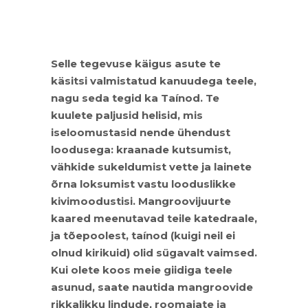
Selle tegevuse käigus asute te
käsitsi valmistatud kanuudega teele,
nagu seda tegid ka Taínod. Te
kuulete paljusid helisid, mis
iseloomustasid nende ühendust
loodusega: kraanade kutsumist,
vähkide sukeldumist vette ja lainete
õrna loksumist vastu looduslikke
kivimoodustisi. Mangroovijuurte
kaared meenutavad teile katedraale,
ja tõepoolest, taínod (kuigi neil ei
olnud kirikuid) olid sügavalt vaimsed.
Kui olete koos meie giidiga teele
asunud, saate nautida mangroovide
rikkalikku lindude, roomajate ja