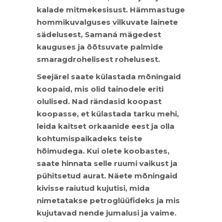
kalade mitmekesisust. Hämmastuge
hommikuvalguses vilkuvate lainete
sädelusest, Samaná mägedest
kauguses ja õõtsuvate palmide
smaragdrohelisest rohelusest.
Seejärel saate külastada mõningaid
koopaid, mis olid tainodele eriti
olulised. Nad rändasid koopast
koopasse, et külastada tarku mehi,
leida kaitset orkaanide eest ja olla
kohtumispaikadeks teiste
hõimudega. Kui olete koobastes,
saate hinnata selle ruumi vaikust ja
pühitsetud aurat. Näete mõningaid
kivisse raiutud kujutisi, mida
nimetatakse petroglüüfideks ja mis
kujutavad nende jumalusi ja vaime.