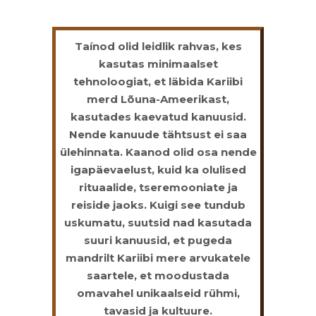
Taínod olid leidlik rahvas, kes
kasutas minimaalset
tehnoloogiat, et läbida Kariibi
merd Lõuna-Ameerikast,
kasutades kaevatud kanuusid.
Nende kanuude tähtsust ei saa
ülehinnata. Kaanod olid osa nende
igapäevaelust, kuid ka olulised
rituaalide, tseremooniate ja
reiside jaoks. Kuigi see tundub
uskumatu, suutsid nad kasutada
suuri kanuusid, et pugeda
mandrilt Kariibi mere arvukatele
saartele, et moodustada
omavahel unikaalseid rühmi,
tavasid ja kultuure.