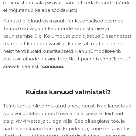
et uimastada kala piisavalt kaua, et seda koguda. (Mürk
ei mõjutanud kalade söödavust.)
Kanuud ei olnud siiski ainult funktsionaalsed esemed.
Taínod olid väga uhked nende kaunistamise ja
kaunistamise üle. Kolumbuse poolt jäetud ülesannetest
teame, et kanuusid värviti ja kaunistati metalliga ning
neist tehti ilusaid kunstiteoseid. Kanu sümboliseerib
paljuski taínode eluviisi. Tegelikult pärineb sõna "kanuu"
arawaki keelest, "
canaoua
."
Kuidas kanuud valmistati?
Taíno kanuu oli valmistatud ühest puust. Nad langetasid
puid või põletasid need tüve alt ära; seejärel lõid nad
palgi kivikirveste ja tulega välja. See oli aeglane töö, ja
nad raiusid kaano kere pikkupidi välja, kuni see saavutas