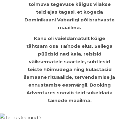
toimuva tegevuse käigus viiakse
teid ajas tagasi, et kogeda
Dominikaani Vabariigi põlisrahvaste
maailma.
Kanu oli vaieldamatult kõige
tähtsam osa Taínode elus. Sellega
püüdsid nad kala, reisisid
väiksematele saartele, suhtlesid
teiste hõimudega ning külastasid
šamaane rituaalide, tervendamise ja
ennustamise eesmärgil. Booking
Adventures soovib teid sukeldada
taínode maailma.