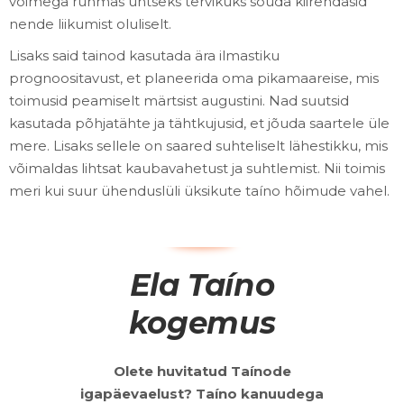
võimega rühmas ühtseks tervikuks sõuda kiirendasid
nende liikumist oluliselt.
Lisaks said tainod kasutada ära ilmastiku
prognoositavust, et planeerida oma pikamaareise, mis
toimusid peamiselt märtsist augustini. Nad suutsid
kasutada põhjatähte ja tähtkujusid, et jõuda saartele üle
mere. Lisaks sellele on saared suhteliselt lähestikku, mis
võimaldas lihtsat kaubavahetust ja suhtlemist. Nii toimis
meri kui suur ühenduslüli üksikute taíno hõimude vahel.
Ela Taíno
kogemus
Olete huvitatud Taínode
igapäevaelust? Taíno kanuudega