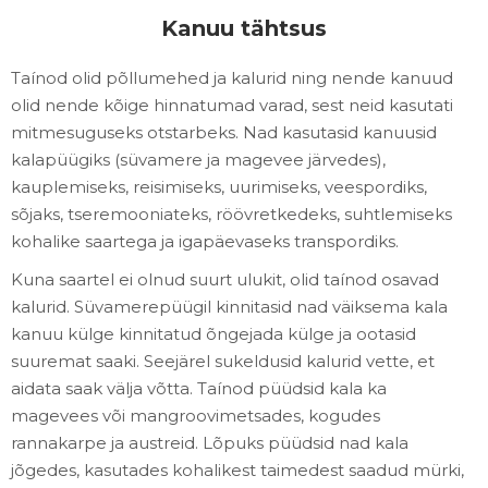
Kanuu tähtsus
Taínod olid põllumehed ja kalurid ning nende kanuud
olid nende kõige hinnatumad varad, sest neid kasutati
mitmesuguseks otstarbeks. Nad kasutasid kanuusid
kalapüügiks (süvamere ja magevee järvedes),
kauplemiseks, reisimiseks, uurimiseks, veespordiks,
sõjaks, tseremooniateks, röövretkedeks, suhtlemiseks
kohalike saartega ja igapäevaseks transpordiks.
Kuna saartel ei olnud suurt ulukit, olid taínod osavad
kalurid. Süvamerepüügil kinnitasid nad väiksema kala
kanuu külge kinnitatud õngejada külge ja ootasid
suuremat saaki. Seejärel sukeldusid kalurid vette, et
aidata saak välja võtta. Taínod püüdsid kala ka
magevees või mangroovimetsades, kogudes
rannakarpe ja austreid. Lõpuks püüdsid nad kala
jõgedes, kasutades kohalikest taimedest saadud mürki,