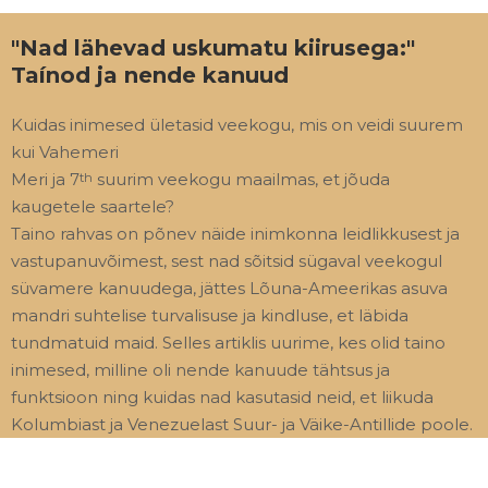
"Nad lähevad uskumatu kiirusega:"
Taínod ja nende kanuud
Kuidas inimesed ületasid veekogu, mis on veidi suurem
kui Vahemeri
Meri ja 7
suurim veekogu maailmas, et jõuda
th
kaugetele saartele?
Taino rahvas on põnev näide inimkonna leidlikkusest ja
vastupanuvõimest, sest nad sõitsid sügaval veekogul
süvamere kanuudega, jättes Lõuna-Ameerikas asuva
mandri suhtelise turvalisuse ja kindluse, et läbida
tundmatuid maid. Selles artiklis uurime, kes olid taino
inimesed, milline oli nende kanuude tähtsus ja
funktsioon ning kuidas nad kasutasid neid, et liikuda
Kolumbiast ja Venezuelast Suur- ja Väike-Antillide poole.