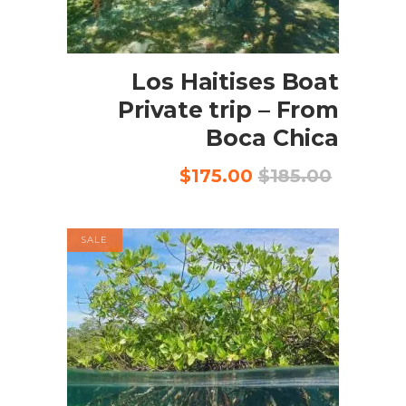
إضافة إلى السلة
Los Haitises Boat
Private trip – From
Boca Chica
السعر
السعر
$
175.00
$
185.00
الأصلي
الحالي
هو:
هو:
$175.00.
$185.00.
SALE