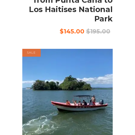
from Punta Cana to
Los Haitises National
Park
السعر
السعر
$
145.00
$
195.00
الأصلي
الحالي
هو:
هو:
$145.00.
$195.00.
SALE
إضافة إلى السلة