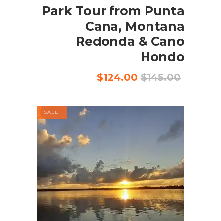
Park Tour from Punta
Cana, Montana
Redonda & Cano
Hondo
السعر
السعر
$
124.00
$
145.00
الأصلي
الحالي
هو:
هو:
$124.00.
$145.00.
SALE