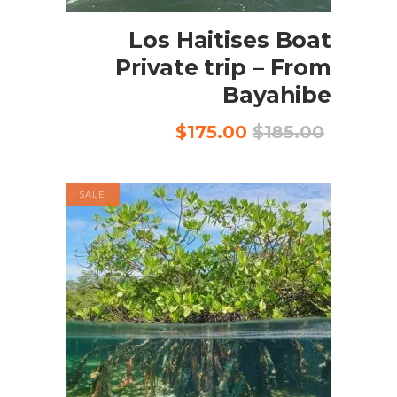
Los Haitises Boat
Private trip – From
Bayahibe
السعر
السعر
$
175.00
$
185.00
الأصلي
الحالي
هو:
هو:
$175.00.
$185.00.
SALE