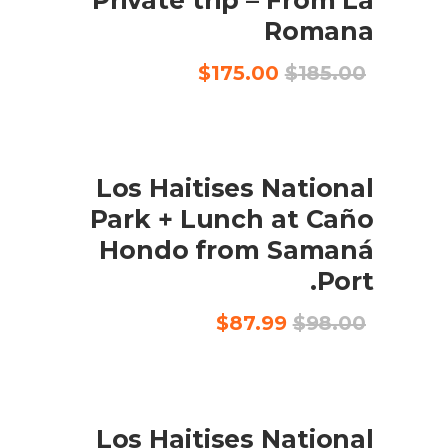
Romana
السعر
السعر
$
175.00
$
185.00
الأصلي
الحالي
هو:
هو:
$175.00.
$185.00.
SALE
BOOK NOW
Los Haitises National
Park + Lunch at Caño
Hondo from Samaná
Port.
السعر
السعر
$
87.99
$
98.00
الأصلي
الحالي
هو:
هو:
$87.99.
$98.00.
SALE
BOOK NOW
Los Haitises National