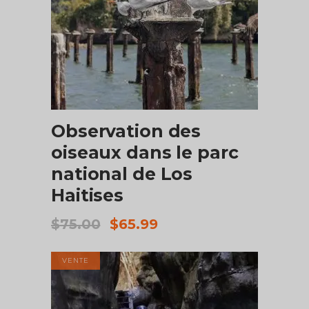
AJOUTER AU PANIER
Observation des
oiseaux dans le parc
national de Los
Haitises
Le
Le
$
75.00
$
65.99
prix
prix
initial
actuel
VENTE
était :
est :
$75.00.
$65.99.