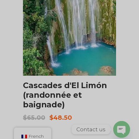
AJOUTER AU PANIER
Cascades d'El Limón
(randonnée et
baignade)
Le
Le
$
65.00
$
48.50
prix
prix
initial
actuel
Contact us
était :
est :
French