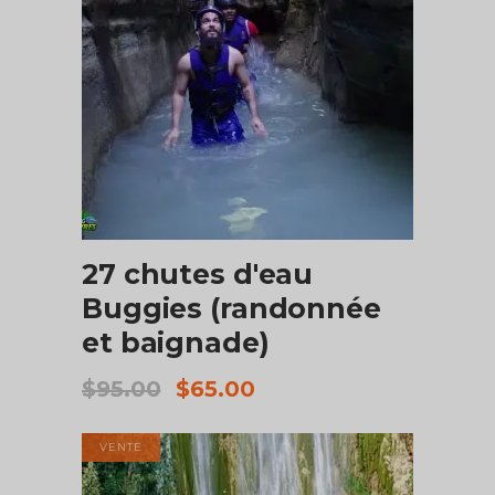
AJOUTER AU PANIER
27 chutes d'eau
Buggies (randonnée
et baignade)
Le
Le
$
95.00
$
65.00
prix
prix
initial
actuel
VENTE
était :
est :
$95.00.
$65.00.