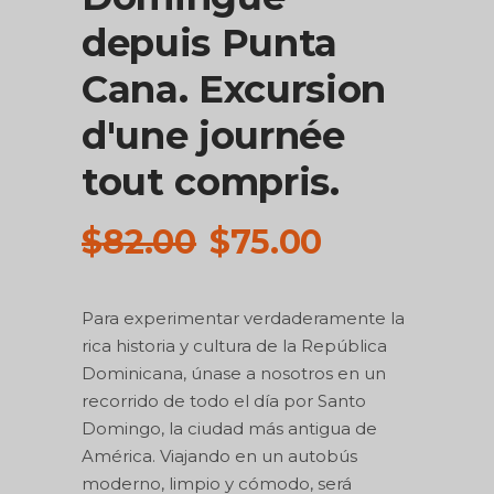
depuis Punta
Cana. Excursion
d'une journée
tout compris.
Le
Le
$
82.00
$
75.00
prix
prix
initial
actuel
Para experimentar verdaderamente la
était :
est :
rica historia y cultura de la República
$82.00.
$75.00.
Dominicana, únase a nosotros en un
recorrido de todo el día por Santo
Domingo, la ciudad más antigua de
América.
Viajando en un autobús
moderno, limpio y cómodo, será