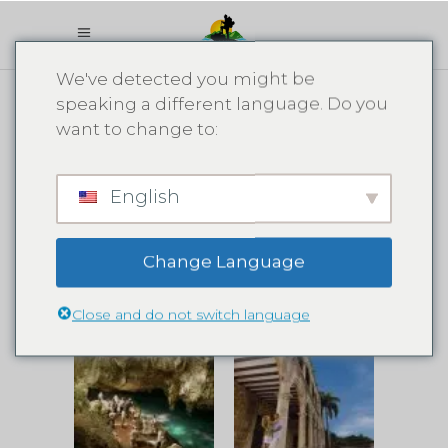
We've detected you might be
speaking a different language. Do you
VENTE
want to change to:
English
Change Language
Close and do not switch language