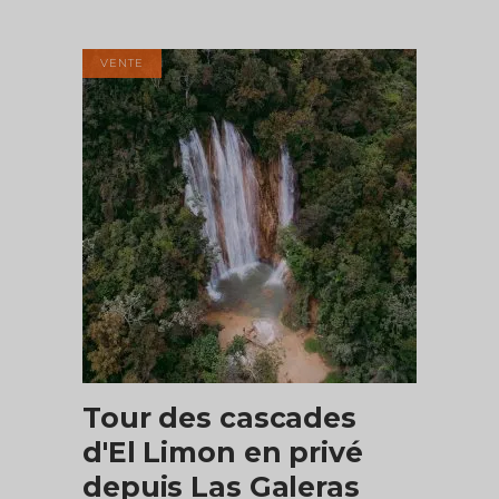
prix
prix
initial
actuel
était :
est :
VENTE
$75.00.
$67.99.
AJOUTER AU PANIER
Tour des cascades
d'El Limon en privé
depuis Las Galeras