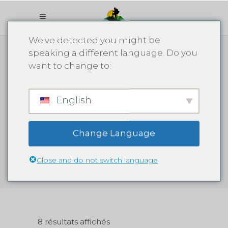
We've detected you might be
speaking a different language. Do you
want to change to:
Randonnée
à cheval vers
English
les chutes
Change Language
d'eau
Close and do not switch language
8 résultats affichés