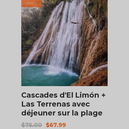
était :
est :
VENTE
$169.00.
$87.99.
AJOUTER AU PANIER
Cascades d'El Limón +
Las Terrenas avec
déjeuner sur la plage
Le
Le
$
75.00
$
67.99