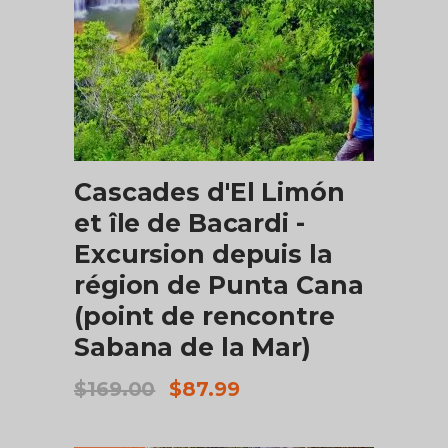
AJOUTER AU PANIER
Cascades d'El Limón
et île de Bacardi -
Excursion depuis la
région de Punta Cana
(point de rencontre
Sabana de la Mar)
Le
Le
$
169.00
$
87.99
prix
prix
initial
actuel