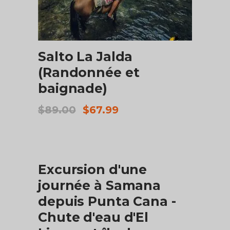
AJOUTER AU PANIER
Salto La Jalda
(Randonnée et
baignade)
Le
Le
$
89.00
$
67.99
prix
prix
initial
actuel
était :
est :
$89.00.
$67.99.
VENTE
ACHETER LE PRODUIT
Excursion d'une
journée à Samana
depuis Punta Cana -
Chute d'eau d'El