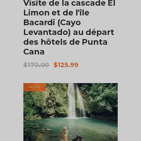
Visite de la cascade El
Limon et de l'île
Bacardi (Cayo
Levantado) au départ
des hôtels de Punta
Cana
Le
Le
$
170.00
$
125.99
prix
prix
initial
actuel
était :
est :
VENTE
$170.00.
$125.99.