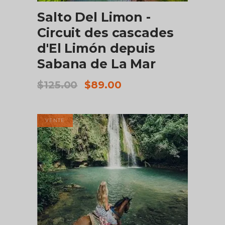
Salto Del Limon -
Circuit des cascades
d'El Limón depuis
Sabana de La Mar
Le
Le
$
125.00
$
89.00
prix
prix
initial
actuel
était :
est :
VENTE
$125.00.
$89.00.