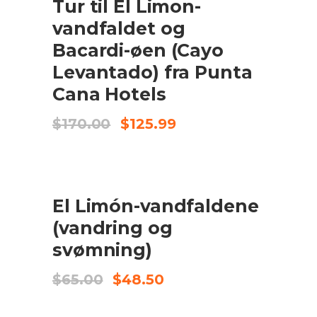
Tur til El Limon-
vandfaldet og
Bacardi-øen (Cayo
Levantado) fra Punta
Cana Hotels
Original
Current
$
170.00
$
125.99
price
price
was:
is:
$170.00.
$125.99.
UDSALG
TILFØJ TIL KURV
El Limón-vandfaldene
(vandring og
svømning)
Original
Current
$
65.00
$
48.50
price
price
was:
is: