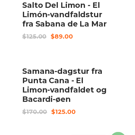
Salto Del Limon - El
Limón-vandfaldstur
fra Sabana de La Mar
Original
Current
$
125.00
$
89.00
price
price
was:
is:
$125.00.
$89.00.
UDSALG
KØB VARE
Samana-dagstur fra
Punta Cana - El
Limon-vandfaldet og
Bacardi-øen
Original
Current
$
170.00
$
125.00
price
price
was:
is:
$170.00.
$125.00.