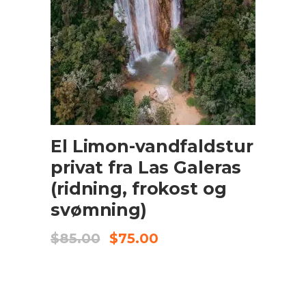
TILFØJ TIL KURV
El Limon-vandfaldstur
privat fra Las Galeras
(ridning, frokost og
svømning)
Original
Current
$
85.00
$
75.00
price
price
was:
is:
$85.00.
$75.00.
UDSALG
TILFØJ TIL KURV