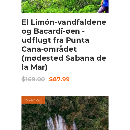
TILFØJ TIL KURV
El Limón-vandfaldene
og Bacardi-øen -
udflugt fra Punta
Cana-området
(mødested Sabana de
la Mar)
Original
Current
$
169.00
$
87.99
price
price
was:
is:
$169.00.
$87.99.
UDSALG