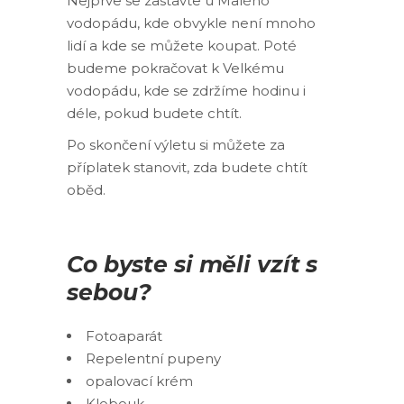
Nejprve se zastavte u Malého
vodopádu, kde obvykle není mnoho
lidí a kde se můžete koupat. Poté
budeme pokračovat k Velkému
vodopádu, kde se zdržíme hodinu i
déle, pokud budete chtít.
Po skončení výletu si můžete za
příplatek stanovit, zda budete chtít
oběd.
Co byste si měli vzít s
sebou?
Fotoaparát
Repelentní pupeny
opalovací krém
Klobouk