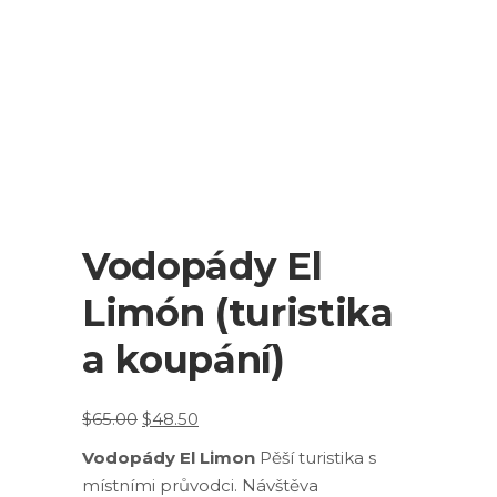
Vodopády El
Limón (turistika
a koupání)
Original
Current
$
65.00
$
48.50
price
price
Vodopády El Limon
Pěší turistika s
was:
is:
místními průvodci. Návštěva