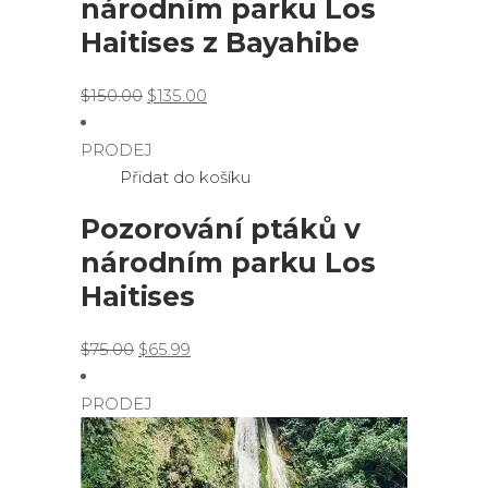
národním parku Los
Haitises z Bayahibe
Original
Current
$
150.00
$
135.00
price
price
was:
is:
PRODEJ
$150.00.
$135.00.
Přidat do košíku
Pozorování ptáků v
národním parku Los
Haitises
Original
Current
$
75.00
$
65.99
price
price
was:
is:
PRODEJ
$75.00.
$65.99.