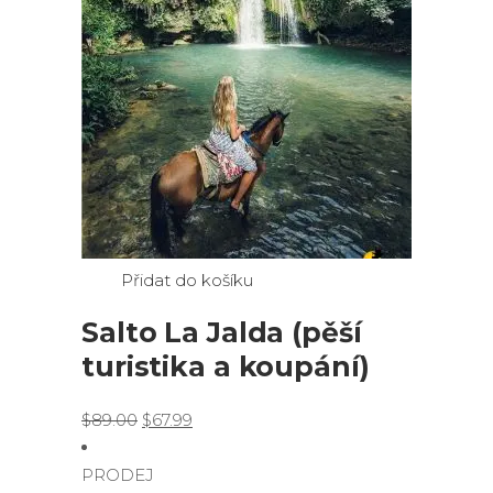
Přidat do košíku
Salto La Jalda (pěší
turistika a koupání)
Original
Current
$
89.00
$
67.99
price
price
was:
is:
PRODEJ