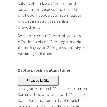
$65.00.
$48.50.
kakaového a kávového lesa pod
korunami kokosových palem. Po
příchodu k vodopádům se můžete
koupat a nastavit čas s místním
průvodcem.
Seznamte se s místními obyvateli s
přírodou a historií Samany a získejte
bezpečný výlet. Získejte vstupenky v
nabídce ještě dnes.
Zvolte prosím datum turné
Přidat do košíku
Kategorií:
El limon Pěší turistika
,
El limon
Samana
,
Poplatky entrace
,
Pěší turistika
,
Safari Samana
,
koupání v přírodních
pramenech
,
výlety a exkurze
,
Výlety-